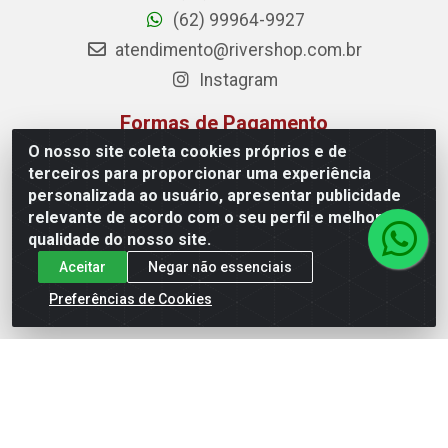
(62) 99964-9927
atendimento@rivershop.com.br
Instagram
Formas de Pagamento
O nosso site coleta cookies próprios e de
terceiros para proporcionar uma experiência
personalizada ao usuário, apresentar publicidade
relevante de acordo com o seu perfil e melhorar a
Site Seguro
qualidade do nosso site.
Aceitar
Negar não essenciais
Preferências de Cookies
Rio Vermelho Distribuição de Alimentos LTDA - Rodovia BR,
153, KM 52 N 00 QD 00 LT 16 - Bairro Jardim Eldorado,
Anápolis/GO - CEP 75.045-190 - CNPJ 10.912.900/0002-40