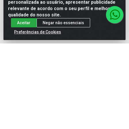
personalizada ao usuário, apresentar publicidade
(62) 99964-9927
relevante de acordo com o seu perfil e melhorar a
atendimento@rivershop.com.br
qualidade do nosso site.
Instagram
Aceitar
Negar não essenciais
Preferências de Cookies
Formas de Pagamento
Site Seguro
Rio Vermelho Distribuição de Alimentos LTDA - Rodovia BR,
153, KM 52 N 00 QD 00 LT 16 - Bairro Jardim Eldorado,
Anápolis/GO - CEP 75.045-190 - CNPJ 10.912.900/0002-40