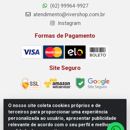
(62) 99964-9927
atendimento@rivershop.com.br
Instagram
Formas de Pagamento
Site Seguro
O nosso site coleta cookies próprios e de
Rio Vermelho Distribuição de Alimentos LTDA - Rodovia BR,
terceiros para proporcionar uma experiência
153, KM 52 N 00 QD 00 LT 16 - Bairro Jardim Eldorado,
personalizada ao usuário, apresentar publicidade
Anápolis/GO - CEP 75.045-190 - CNPJ 10.912.900/0002-40
relevante de acordo com o seu perfil e melhorar a