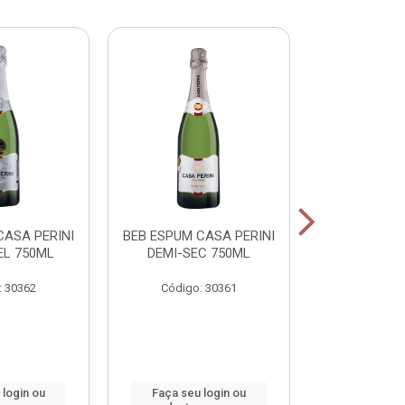
CASA PERINI
BEB ESPUM CASA PERINI
BEB ESPUM C
L 750ML
DEMI-SEC 750ML
BRUT CHAM
: 30362
Código: 30361
Código:
 login ou
Faça seu login ou
Faça seu 