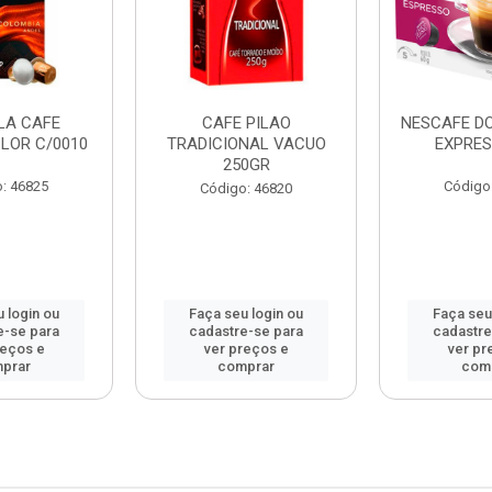
LA CAFE
CAFE PILAO
NESCAFE D
LOR C/0010
TRADICIONAL VACUO
EXPRES
250GR
: 46825
Código
Código: 46820
 login ou
Faça seu login ou
Faça seu
e-se para
cadastre-se para
cadastre
reços e
ver preços e
ver pr
prar
comprar
com