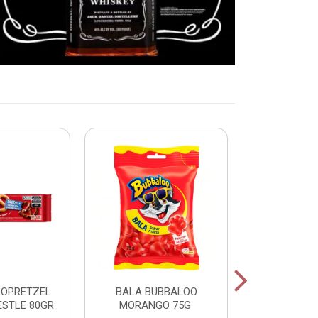
COPRETZEL
BALA BUBBALOO
CHICLE
ESTLE 80GR
MORANGO 75G
HORTELA