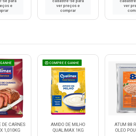
e-se para
cadastre-se para
cadastre
reços e
ver preços e
ver pr
prar
comprar
com
 GANHE
COMPRE E GANHE
 DE CARNES
AMIDO DE MILHO
ATUM 88 
X 1,010KG
QUALIMAX 1KG
OLEO POU