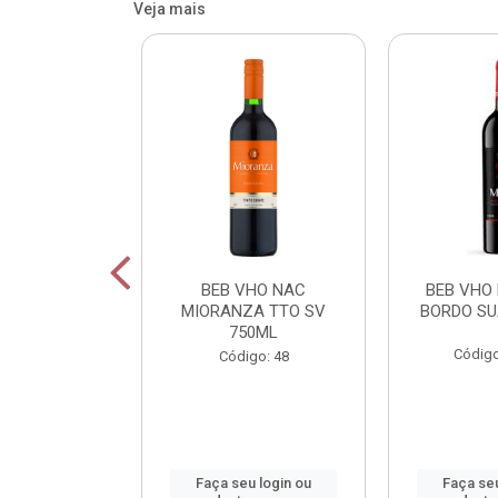
Veja mais
OR FIU FIU
BEB VHO NAC
BEB VHO
A DE LIMAO
MIORANZA TTO SV
BORDO SU
50M
750ML
Código
: 800165
Código: 48
u login ou
Faça seu login ou
Faça seu