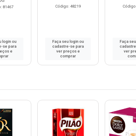
0G
Código: 48219
Código
: 81467
 login ou
Faça seu login ou
Faça seu
e-se para
cadastre-se para
cadastre
reços e
ver preços e
ver pr
prar
comprar
com