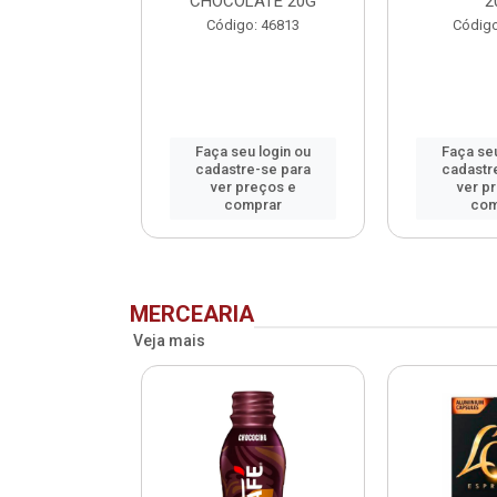
CHOCOLATE 20G
2
o: 75993
Código: 46813
Código
u login ou
Faça seu login ou
Faça seu
e-se para
cadastre-se para
cadastr
reços e
ver preços e
ver p
mprar
comprar
com
MERCEARIA
Veja mais