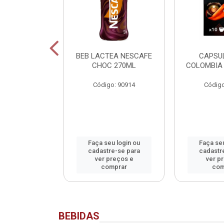
SCAFE
BEB LACTEA NESCAFE
CAPSU
NADO SACHET
CHOC 270ML
COLOMBIA 
40G
Código: 90914
Código
o: 90913
u login ou
Faça seu login ou
Faça seu
e-se para
cadastre-se para
cadastr
reços e
ver preços e
ver p
mprar
comprar
com
BEBIDAS