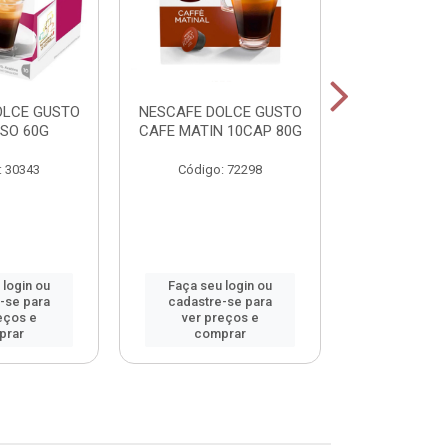
OLCE GUSTO
NESCAFE DOLCE GUSTO
NESCAFE DO
SO 60G
CAFE MATIN 10CAP 80G
LAT MACCHI
: 30343
Código: 72298
Código:
 login ou
Faça seu login ou
Faça seu 
-se para
cadastre-se para
cadastre
eços e
ver preços e
ver pr
prar
comprar
comp