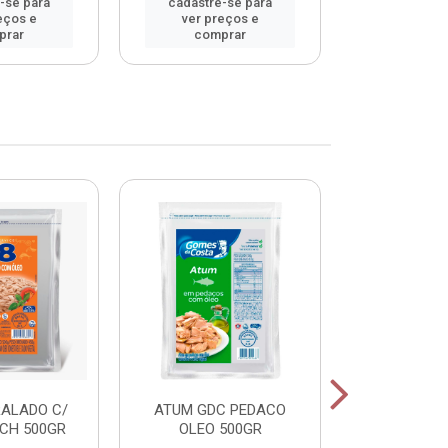
-se para
cadastre-se para
cadastre
eços e
ver preços e
ver pr
prar
comprar
comp
RALADO C/
ATUM GDC PEDACO
ATUM GDC
CH 500GR
OLEO 500GR
OLEO 