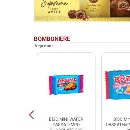
BOMBONIERE
Veja mais
RIDENT BAG
BISC MINI WAFER
BISC MI
 LV + PG -
PASSATEMPO
PASSATEM