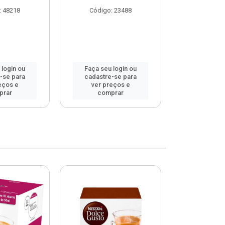
: 48218
Código: 23488
Código
 login ou
Faça seu login ou
Faça seu 
-se para
cadastre-se para
cadastre
eços e
ver preços e
ver pr
prar
comprar
comp