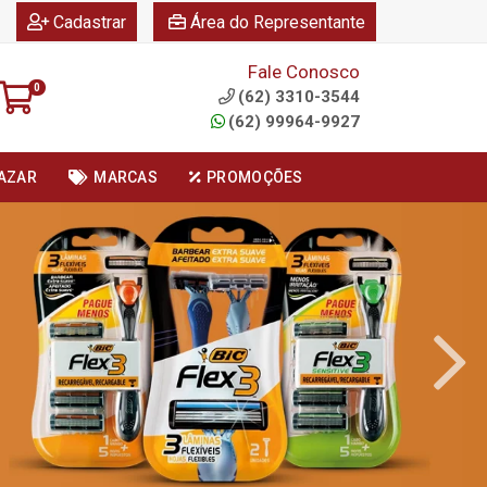
|
|
Cadastrar
Área do Representante
Fale Conosco
0
(62) 3310-3544
(62) 99964-9927
AZAR
MARCAS
PROMOÇÕES