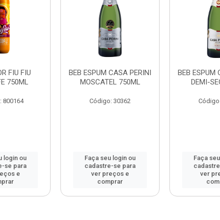
R FIU FIU
BEB ESPUM CASA PERINI
BEB ESPUM 
E 750ML
MOSCATEL 750ML
DEMI-SE
: 800164
Código: 30362
Código
 login ou
Faça seu login ou
Faça seu
e-se para
cadastre-se para
cadastre
reços e
ver preços e
ver pr
prar
comprar
com