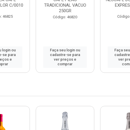
LOR C/0010
TRADICIONAL VACUO
EXPRES
250GR
: 46825
Código
Código: 46820
 login ou
Faça seu login ou
Faça seu
e-se para
cadastre-se para
cadastre
reços e
ver preços e
ver pr
prar
comprar
com