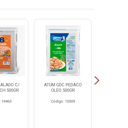
RALADO C/
ATUM GDC PEDACO
ATUM GDC
CH 500GR
OLEO 500GR
OLEO 
: 19465
Código: 13009
Código: