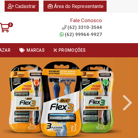
|
|
Cadastrar
Área do Representante
Fale Conosco
0
(62) 3310-3544
(62) 99964-9927
AZAR
MARCAS
PROMOÇÕES