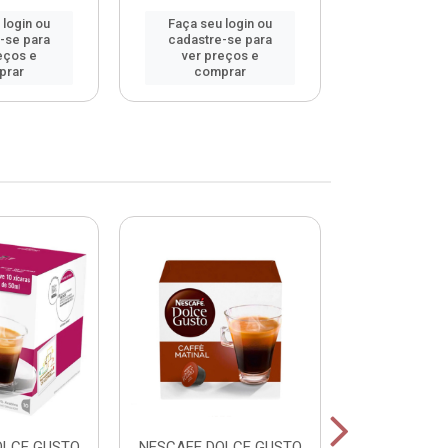
 login ou
Faça seu login ou
Faça seu 
-se para
cadastre-se para
cadastre
eços e
ver preços e
ver pr
prar
comprar
comp
OLCE GUSTO
NESCAFE DOLCE GUSTO
NESCAFE DO