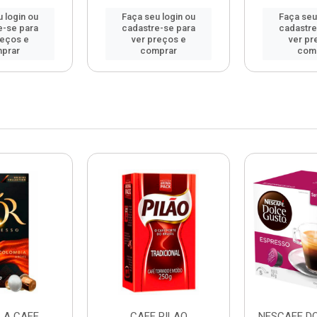
 login ou
Faça seu login ou
Faça seu
e-se para
cadastre-se para
cadastre
reços e
ver preços e
ver pr
prar
comprar
com
LA CAFE
CAFE PILAO
NESCAFE D