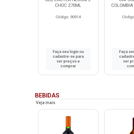
NADO SACHET
CHOC 270ML
COLOMBIA 
40G
Código: 90914
Código
o: 90913
u login ou
Faça seu login ou
Faça seu
e-se para
cadastre-se para
cadastr
reços e
ver preços e
ver p
mprar
comprar
com
BEBIDAS
Veja mais