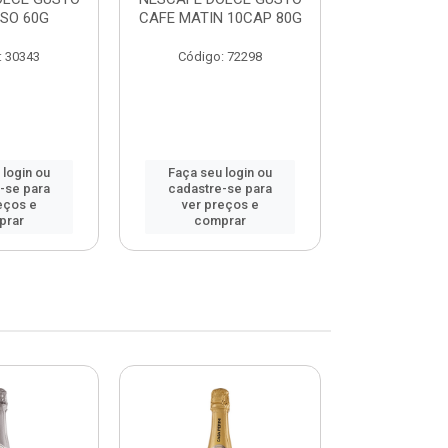
SO 60G
CAFE MATIN 10CAP 80G
LAT MACCHI
: 30343
Código: 72298
Código:
 login ou
Faça seu login ou
Faça seu 
-se para
cadastre-se para
cadastre
eços e
ver preços e
ver pr
prar
comprar
comp