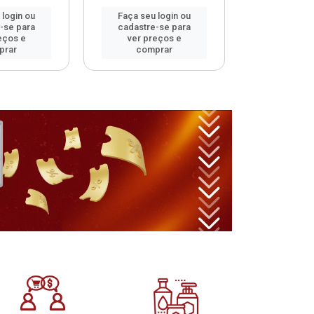
 login ou
Faça seu login ou
Faça seu 
-se para
cadastre-se para
cadastre
eços e
ver preços e
ver pr
prar
comprar
comp