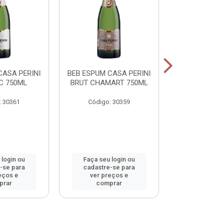
CASA PERINI
BEB ESPUM CASA PERINI
BEB ESPUM C
C 750ML
BRUT CHAMART 750ML
BRUT ROS
: 30361
Código: 30359
Código:
 login ou
Faça seu login ou
Faça seu 
-se para
cadastre-se para
cadastre
eços e
ver preços e
ver pr
prar
comprar
comp