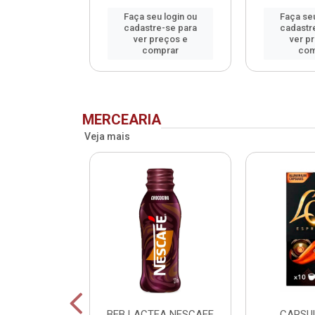
u login ou
Faça seu login ou
Faça seu
e-se para
cadastre-se para
cadastr
reços e
ver preços e
ver p
mprar
comprar
com
MERCEARIA
Veja mais
SCAFE
BEB LACTEA NESCAFE
CAPSU