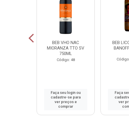
OR FIU FIU
BEB VHO NAC
BEB LICO
OS 750ML
MIORANZA TTO SV
BANOFF
750ML
o: 42400
Código
Código: 48
u login ou
Faça seu login ou
Faça seu
e-se para
cadastre-se para
cadastr
reços e
ver preços e
ver p
mprar
comprar
com