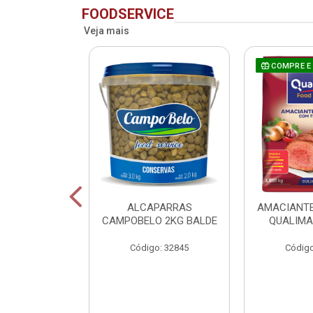
FOODSERVICE
Veja mais
COMPRE E
 CAMPOBELO
ALCAPARRAS
AMACIANTE
 M 2KG BALDE
CAMPOBELO 2KG BALDE
QUALIMA
o: 48882
Código: 32845
Código