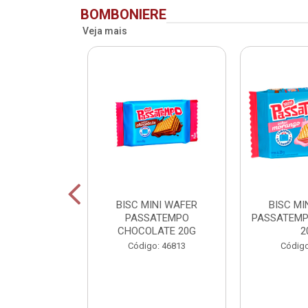
BOMBONIERE
Veja mais
RIDENT BAG
BISC MINI WAFER
BISC MI
 LV + PG -
PASSATEMPO
PASSATEM
CHOCOLATE 20G
2
o: 75993
Código: 46813
Código