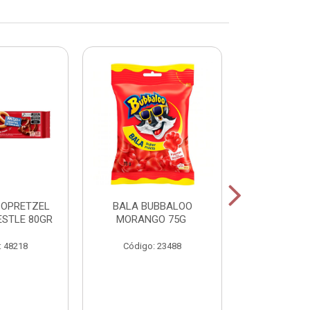
COPRETZEL
BALA BUBBALOO
CHICLE
ESTLE 80GR
MORANGO 75G
HORTELA
: 48218
Código: 23488
Código