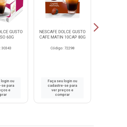
OLCE GUSTO
NESCAFE DOLCE GUSTO
NESCAFE DO
SO 60G
CAFE MATIN 10CAP 80G
LAT MACCHI
: 30343
Código: 72298
Código:
 login ou
Faça seu login ou
Faça seu 
-se para
cadastre-se para
cadastre
eços e
ver preços e
ver pr
prar
comprar
comp