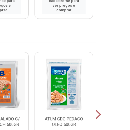
-se para
cadastre-se para
cadastre
eços e
ver preços e
ver pr
prar
comprar
comp
RALADO C/
ATUM GDC PEDACO
ATUM GDC
CH 500GR
OLEO 500GR
OLEO 