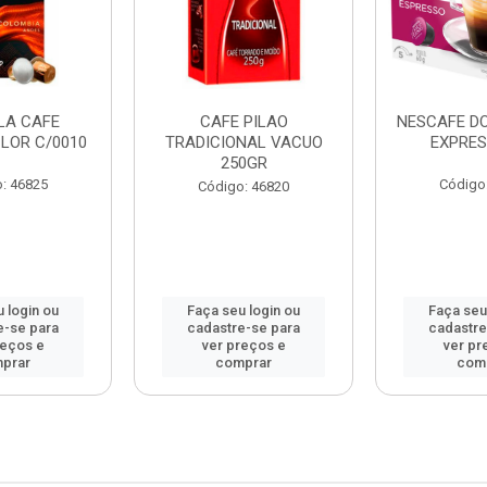
LA CAFE
CAFE PILAO
NESCAFE D
LOR C/0010
TRADICIONAL VACUO
EXPRES
250GR
: 46825
Código
Código: 46820
 login ou
Faça seu login ou
Faça seu
e-se para
cadastre-se para
cadastre
reços e
ver preços e
ver pr
prar
comprar
com