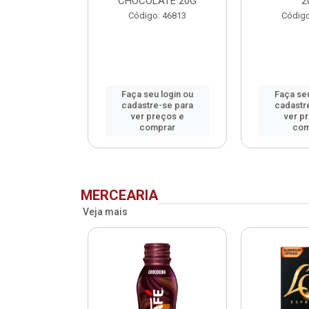
CHOCOLATE 20G
2
o: 75993
Código: 46813
Código
u login ou
Faça seu login ou
Faça seu
e-se para
cadastre-se para
cadastr
reços e
ver preços e
ver p
mprar
comprar
com
MERCEARIA
Veja mais