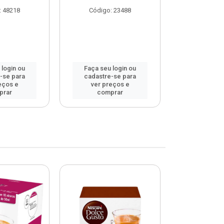
: 48218
Código: 23488
Código
 login ou
Faça seu login ou
Faça seu 
-se para
cadastre-se para
cadastre
eços e
ver preços e
ver pr
prar
comprar
comp