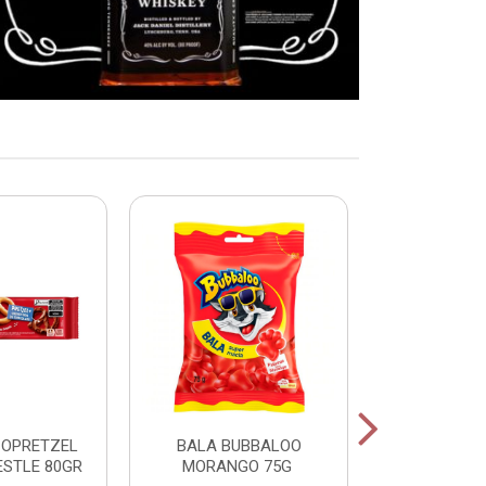
COPRETZEL
BALA BUBBALOO
CHICLE
ESTLE 80GR
MORANGO 75G
HORTELA