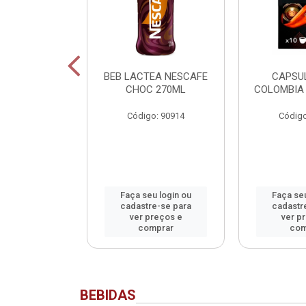
SCAFE
BEB LACTEA NESCAFE
CAPSU
NADO SACHET
CHOC 270ML
COLOMBIA 
40G
Código: 90914
Código
o: 90913
u login ou
Faça seu login ou
Faça seu
e-se para
cadastre-se para
cadastr
reços e
ver preços e
ver p
mprar
comprar
com
BEBIDAS