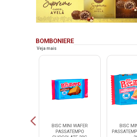
BOMBONIERE
Veja mais
RIDENT BAG
BISC MINI WAFER
BISC MI
 LV + PG -
PASSATEMPO
PASSATEM