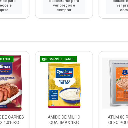
e-se para
cadastre-se para
cadastre
reços e
ver preços e
ver pr
prar
comprar
com
 GANHE
COMPRE E GANHE
 DE CARNES
AMIDO DE MILHO
ATUM 88 
X 1,010KG
QUALIMAX 1KG
OLEO POU