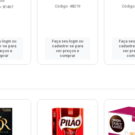
0G
Código: 48219
Código
: 81467
 login ou
Faça seu login ou
Faça seu
e-se para
cadastre-se para
cadastre
reços e
ver preços e
ver pr
prar
comprar
com