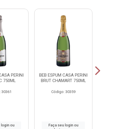
CASA PERINI
BEB ESPUM CASA PERINI
BEB ESPUM C
C 750ML
BRUT CHAMART 750ML
BRUT ROS
: 30361
Código: 30359
Código:
 login ou
Faça seu login ou
Faça seu 