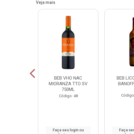
Veja mais
OR FIU FIU
BEB VHO NAC
BEB LICO
OS 750ML
MIORANZA TTO SV
BANOFF
750ML
o: 42400
Código
Código: 48
u login ou
Faça seu login ou
Faça seu